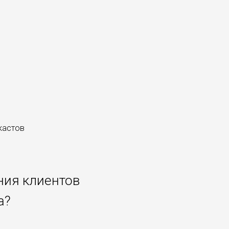
кастов
ения клиентов
а?