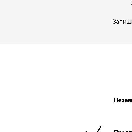
Запиши
Незав