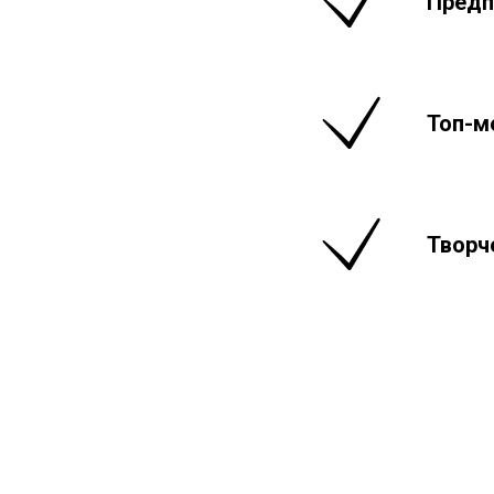
Предп
Топ-м
Творч