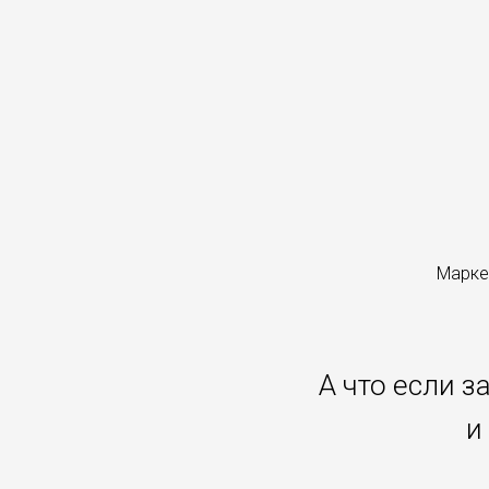
Марке
А что если з
и