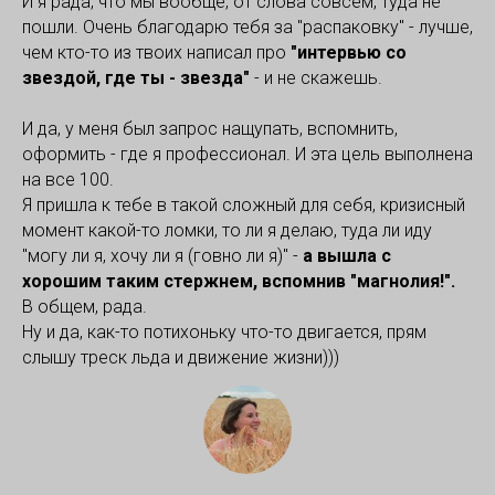
И я рада, что мы вообще, от слова совсем, туда не
пошли. Очень благодарю тебя за "распаковку" - лучше,
чем кто-то из твоих написал про
"интервью со
звездой, где ты - звезда"
- и не скажешь.
И да, у меня был запрос нащупать, вспомнить,
оформить - где я профессионал. И эта цель выполнена
на все 100.
Я пришла к тебе в такой сложный для себя, кризисный
момент какой-то ломки, то ли я делаю, туда ли иду
"могу ли я, хочу ли я (говно ли я)" -
а вышла с
хорошим таким стержнем, вспомнив "магнолия!".
В общем, рада.
Ну и да, как-то потихоньку что-то двигается, прям
слышу треск льда и движение жизни)))