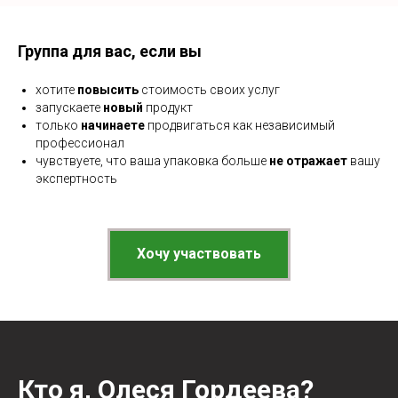
Группа для вас, если вы
хотите
повысить
стоимость
своих услуг
запускаете
новый
продукт
только
начинаете
продвигаться как независимый
профессионал
чувствуете, что ваша упаковка больше
не отражает
вашу
экспертность
Хочу участвовать
Кто я, Олеся Гордеева?